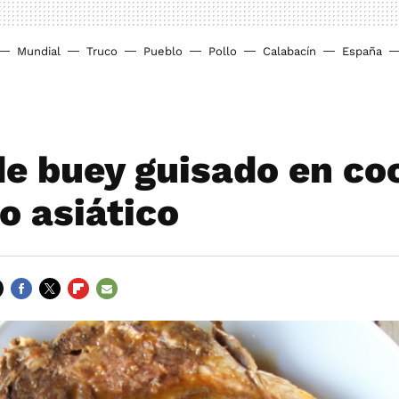
Mundial
Truco
Pueblo
Pollo
Calabacín
España
e buey guisado en co
lo asiático
FACEBOOK
TWITTER
FLIPBOARD
E-
MAIL