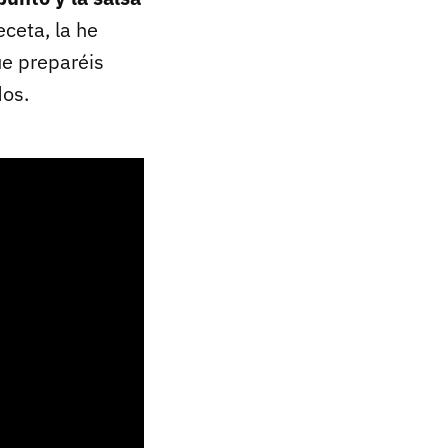
eceta, la he
ue preparéis
dos.