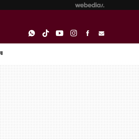
I
WHATSAPP
TIKTOK
YOUTUBE
INSTAGRAM
FACEBOOK
E-
MAIL