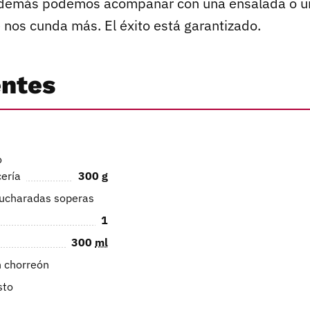
además podemos acompañar con una ensalada o un
 nos cunda más. El éxito está garantizado.
entes
o
cería
300
g
cucharadas soperas
1
300
ml
n chorreón
sto