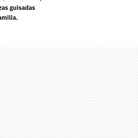
zas guisadas
amilia.