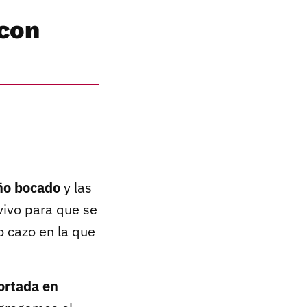
 con
año bocado
y las
vivo para que se
o cazo en la que
ortada en