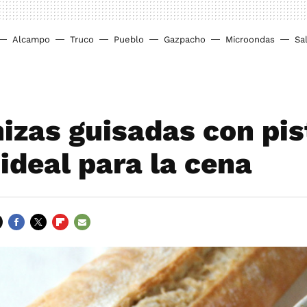
Alcampo
Truco
Pueblo
Gazpacho
Microondas
Sa
izas guisadas con pis
ideal para la cena
FACEBOOK
TWITTER
FLIPBOARD
E-
MAIL