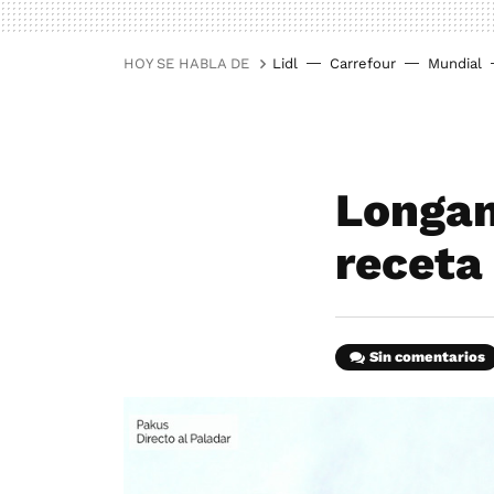
HOY SE HABLA DE
Lidl
Carrefour
Mundial
Longan
receta 
Sin comentarios