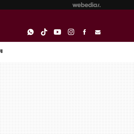
I
WHATSAPP
TIKTOK
YOUTUBE
INSTAGRAM
FACEBOOK
E-
MAIL