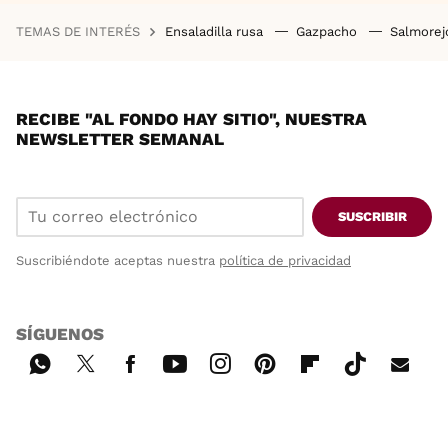
TEMAS DE INTERÉS
Ensaladilla rusa
Gazpacho
Salmore
RECIBE "AL FONDO HAY SITIO", NUESTRA
NEWSLETTER SEMANAL
SUSCRIBIR
Suscribiéndote aceptas nuestra
política de privacidad
SÍGUENOS
Wh
Twi
Fac
You
Inst
Pint
Flip
Tikt
E-
ats
tter
ebo
tub
agr
ere
boa
ok
mai