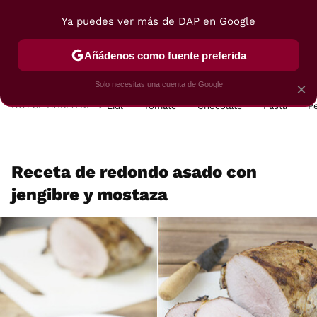
Ya puedes ver más de DAP en Google
MENÚ
NUEVO
Añádenos como fuente preferida
POSTRES
VIAJES
SELECCIÓN
VEGUI
Solo necesitas una cuenta de Google
×
HOY SE HABLA DE
Lidl
Tomate
Chocolate
Pasta
P
Receta de redondo asado con
jengibre y mostaza