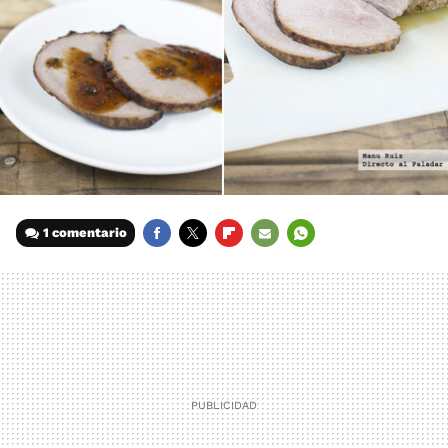
1 comentario
FACEBOOK
TWITTER
FLIPBOARD
E-
WHATSAPP
MAIL