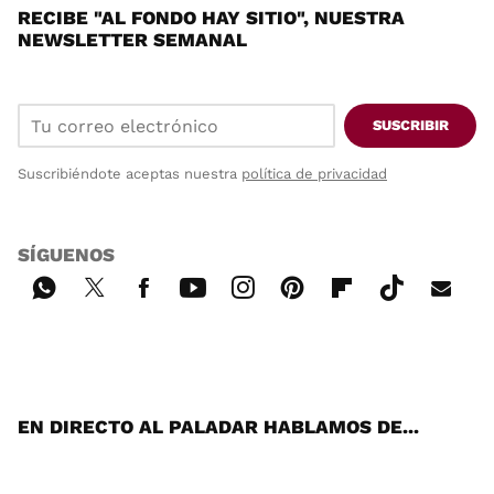
RECIBE "AL FONDO HAY SITIO", NUESTRA
NEWSLETTER SEMANAL
SUSCRIBIR
Suscribiéndote aceptas nuestra
política de privacidad
SÍGUENOS
Wh
Twi
Fac
You
Inst
Pint
Flip
Tikt
E-
ats
tter
ebo
tub
agr
ere
boa
ok
mai
App
ok
e
am
st
rd
l
EN DIRECTO AL PALADAR HABLAMOS DE...