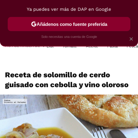
Ya puedes ver más de DAP en Google
MENÚ
NUEVO
Añádenos como fuente preferida
POSTRES
VIAJES
SELECCIÓN
VEGUI
Solo necesitas una cuenta de Google
×
HOY SE HABLA DE
Lidl
Tomate
Aceite
Pasta
Pesc
Receta de solomillo de cerdo
guisado con cebolla y vino oloroso