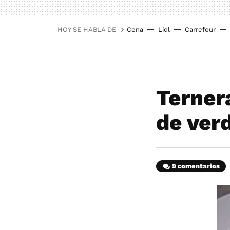
HOY SE HABLA DE
Cena
Lidl
Carrefour
Ternera
de ver
9 comentarios