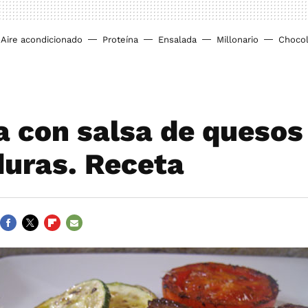
Aire acondicionado
Proteína
Ensalada
Millonario
Chocol
 con salsa de quesos y
duras. Receta
FACEBOOK
TWITTER
FLIPBOARD
E-
MAIL