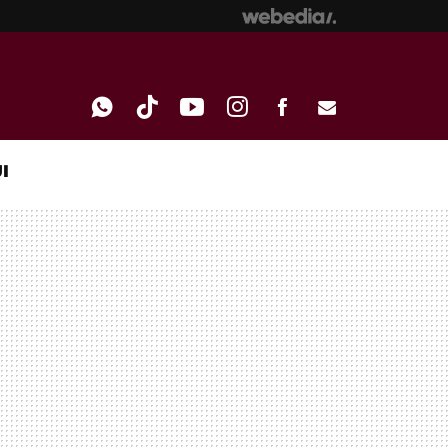
I
WHATSAPP
TIKTOK
YOUTUBE
INSTAGRAM
FACEBOOK
E-
MAIL