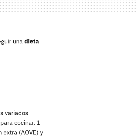
eguir una
dieta
os variados
para cocinar, 1
 extra (
AOVE
) y