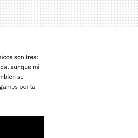
icos son tres:
ada, aunque mi
ambién se
ngamos por la