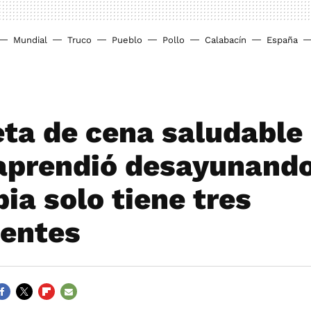
Mundial
Truco
Pueblo
Pollo
Calabacín
España
eta de cena saludable
aprendió desayunando
ia solo tiene tres
ientes
ACEBOOK
TWITTER
FLIPBOARD
E-