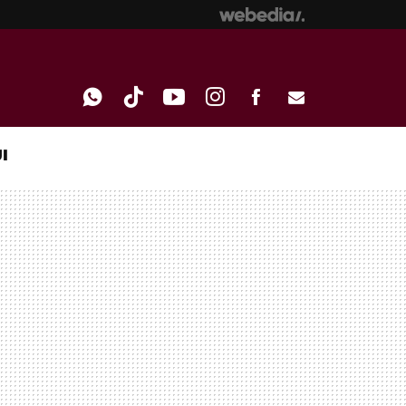
I
WHATSAPP
TIKTOK
YOUTUBE
INSTAGRAM
FACEBOOK
E-
MAIL