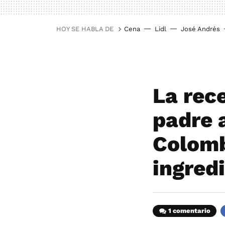
HOY SE HABLA DE
Cena
Lidl
José Andrés
La rec
padre 
Colomb
ingred
1 comentario
F