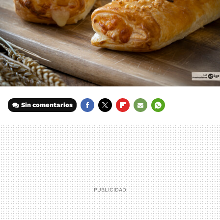
Sin comentarios
FACEBOOK
TWITTER
FLIPBOARD
E-
WHATSAPP
MAIL