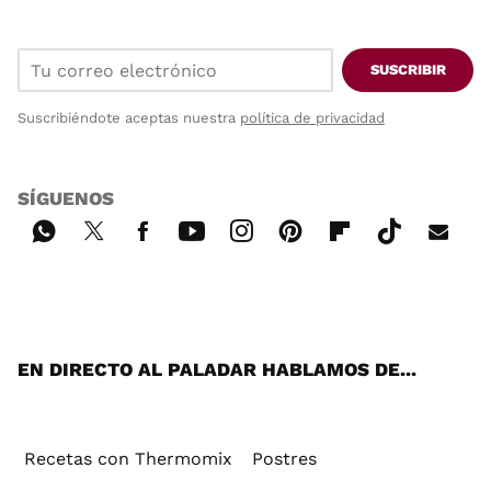
SUSCRIBIR
Suscribiéndote aceptas nuestra
política de privacidad
SÍGUENOS
Wh
Twi
Fac
You
Inst
Pint
Flip
Tikt
E-
ats
tter
ebo
tub
agr
ere
boa
ok
mai
App
ok
e
am
st
rd
l
EN DIRECTO AL PALADAR HABLAMOS DE...
Recetas con Thermomix
Postres