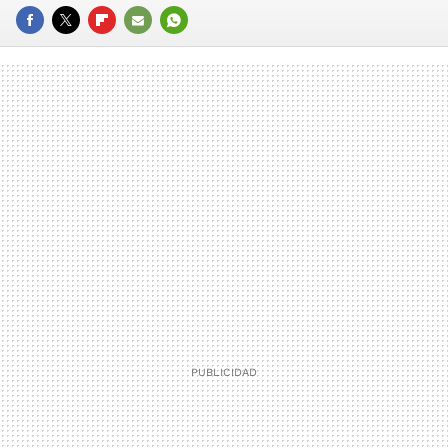
FACEBOOK
TWITTER
FLIPBOARD
E-
WHATSAPP
MAIL