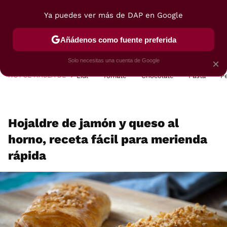
Ya puedes ver más de DAP en Google
MENÚ
NUEVO
Añádenos como fuente preferida
POSTRES
VIAJES
SELECCIÓN
VEGUI
Solo necesitas una cuenta de Google
×
HOY SE HABLA DE
Lidl
Tomate
Chocolate
Pasta
P
Hojaldre de jamón y queso al
horno, receta fácil para merienda
rápida