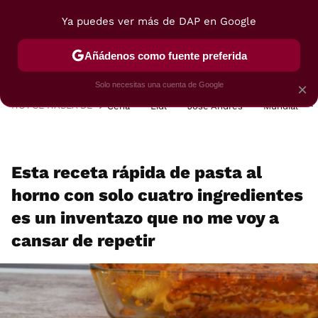
Ya puedes ver más de DAP en Google
MENÚ
NUEVO
Añádenos como fuente preferida
POSTRES
VIAJES
SELECCIÓN
VEGUI
Solo necesitas una cuenta de Google
×
HOY SE HABLA DE
Cena
Lidl
José Andrés
Mundial
Esta receta rápida de pasta al
horno con solo cuatro ingredientes
es un inventazo que no me voy a
cansar de repetir