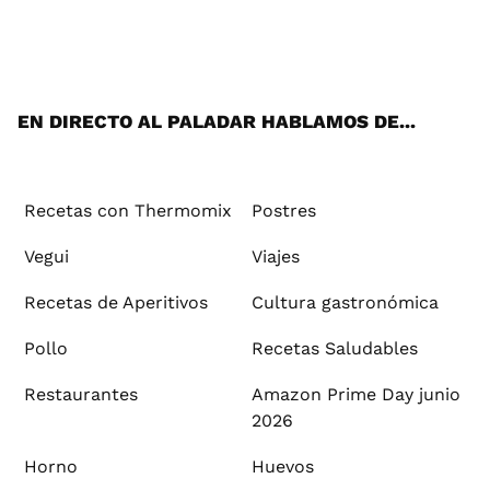
Wh
Twi
Fac
You
Inst
Pint
Flip
Tikt
E-
ats
tter
ebo
tub
agr
ere
boa
ok
mai
App
ok
e
am
st
rd
l
EN DIRECTO AL PALADAR HABLAMOS DE...
Recetas con Thermomix
Postres
Vegui
Viajes
Recetas de Aperitivos
Cultura gastronómica
Pollo
Recetas Saludables
Restaurantes
Amazon Prime Day junio
2026
Horno
Huevos