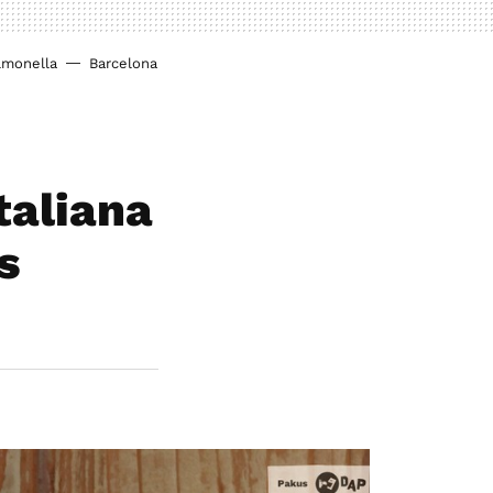
lmonella
Barcelona
taliana
s