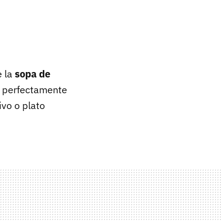
e la
sopa de
r perfectamente
ivo o plato