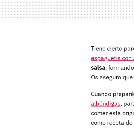
Tiene cierto par
espaguetis con 
salsa
, formand
Os aseguro que 
Cuando preparéi
albóndigas
, pa
comer esta orig
como receta de 