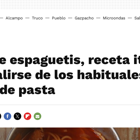
Alcampo
Truco
Pueblo
Gazpacho
Microondas
Sa
e espaguetis, receta i
lirse de los habituale
 de pasta
FACEBOOK
TWITTER
FLIPBOARD
E-
MAIL