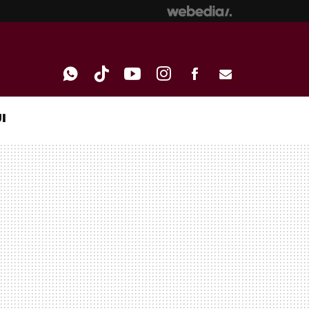
I
WHATSAPP
TIKTOK
YOUTUBE
INSTAGRAM
FACEBOOK
E-
MAIL