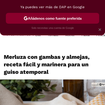
Ya puedes ver más de DAP en Google
MENÚ
NUEVO
Añádenos como fuente preferida
POSTRES
VIAJES
SELECCIÓN
VEGUI
Solo necesitas una cuenta de Google
×
HOY SE HABLA DE
Lidl
Tomate
Aceite
Pasta
Pesc
Merluza con gambas y almejas,
receta fácil y marinera para un
guiso atemporal