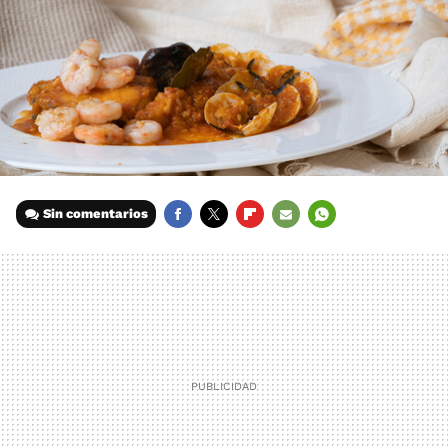
Sin comentarios
FACEBOOK
TWITTER
FLIPBOARD
E-
WHATSAPP
MAIL