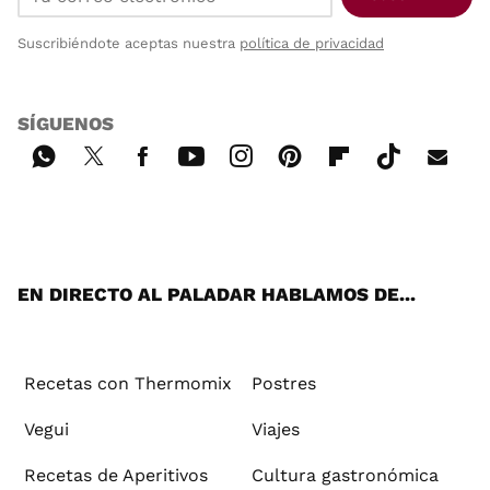
Suscribiéndote aceptas nuestra
política de privacidad
SÍGUENOS
Wh
Twi
Fac
You
Inst
Pint
Flip
Tikt
E-
ats
tter
ebo
tub
agr
ere
boa
ok
mai
App
ok
e
am
st
rd
l
EN DIRECTO AL PALADAR HABLAMOS DE...
Recetas con Thermomix
Postres
Vegui
Viajes
Recetas de Aperitivos
Cultura gastronómica