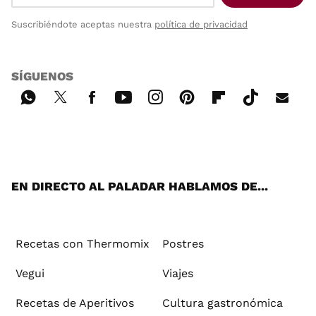
Suscribiéndote aceptas nuestra
política de privacidad
SÍGUENOS
Wh
Twi
Fac
You
Inst
Pint
Flip
Tikt
E-
ats
tter
ebo
tub
agr
ere
boa
ok
mai
App
ok
e
am
st
rd
l
EN DIRECTO AL PALADAR HABLAMOS DE...
Recetas con Thermomix
Postres
Vegui
Viajes
Recetas de Aperitivos
Cultura gastronómica