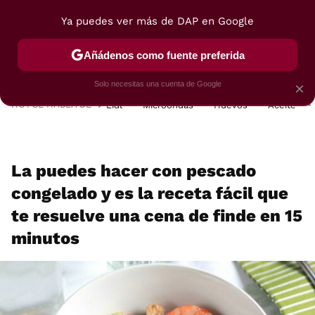
Ya puedes ver más de DAP en Google
MENÚ
NUEVO
Añádenos como fuente preferida
POSTRES
VIAJES
SELECCIÓN
VEGUI
Solo necesitas una cuenta de Google
×
HOY SE HABLA DE
Lidl
Microondas
Huevos
Aceite
La puedes hacer con pescado
congelado y es la receta fácil que
te resuelve una cena de finde en 15
minutos