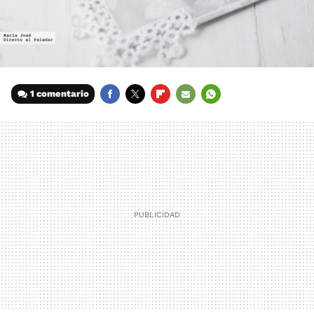
1 comentario
FACEBOOK
TWITTER
FLIPBOARD
E-
WHATSAPP
MAIL