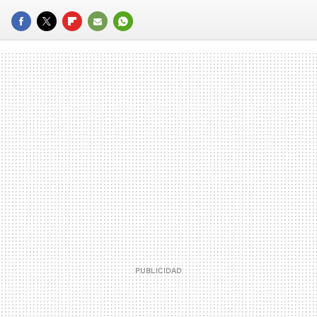
FACEBOOK
TWITTER
FLIPBOARD
E-
WHATSAPP
MAIL