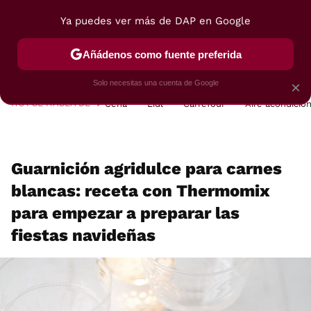
Ya puedes ver más de DAP en Google
MENÚ
NUEVO
Añádenos como fuente preferida
POSTRES
VIAJES
SELECCIÓN
VEGUI
Solo necesitas una cuenta de Google
×
HOY SE HABLA DE
Cena
Lidl
Carrefour
Aire acondicio
Guarnición agridulce para carnes
blancas: receta con Thermomix
para empezar a preparar las
fiestas navideñas