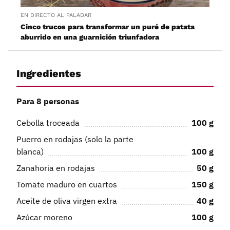
EN DIRECTO AL PALADAR
Cinco trucos para transformar un puré de patata
aburrido en una guarnición triunfadora
Ingredientes
Para 8 personas
Cebolla troceada
100
g
Puerro en rodajas (solo la parte
blanca)
100
g
Zanahoria en rodajas
50
g
Tomate maduro en cuartos
150
g
Aceite de oliva virgen extra
40
g
Azúcar moreno
100
g