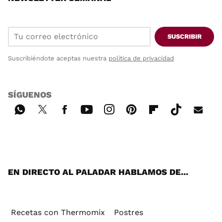
SUSCRIBIR
Suscribiéndote aceptas nuestra
política de privacidad
SÍGUENOS
Wh
Twi
Fac
You
Inst
Pint
Flip
Tikt
E-
ats
tter
ebo
tub
agr
ere
boa
ok
mai
App
ok
e
am
st
rd
l
EN DIRECTO AL PALADAR HABLAMOS DE...
Recetas con Thermomix
Postres