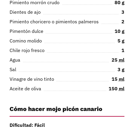
Pimiento morrón crudo
80
g
Dientes de ajo
3
Pimiento choricero o pimientos palmeros
2
Pimentón dulce
10
g
Comino molido
5
g
Chile rojo fresco
1
Agua
25
ml
Sal
3
g
Vinagre de vino tinto
15
ml
Aceite de oliva
150
ml
Cómo hacer mojo picón canario
Dificultad: Fácil