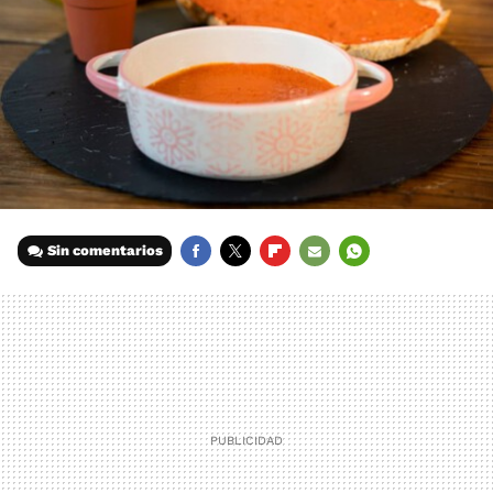
Sin comentarios
FACEBOOK
TWITTER
FLIPBOARD
E-
WHATSAPP
MAIL