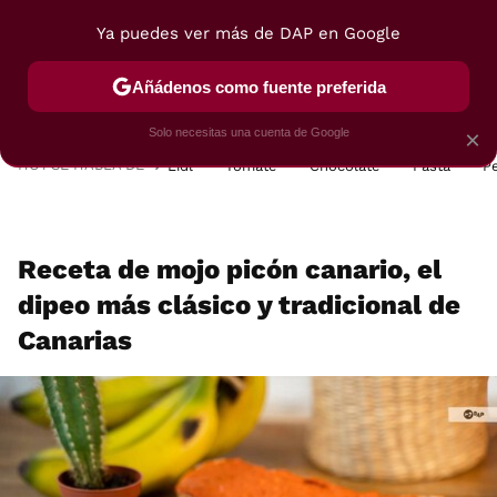
Ya puedes ver más de DAP en Google
MENÚ
NUEVO
Añádenos como fuente preferida
POSTRES
VIAJES
SELECCIÓN
VEGUI
Solo necesitas una cuenta de Google
×
HOY SE HABLA DE
Lidl
Tomate
Chocolate
Pasta
P
Receta de mojo picón canario, el
dipeo más clásico y tradicional de
Canarias