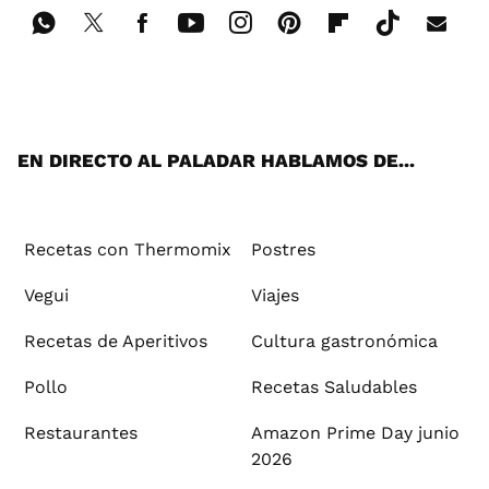
Wh
Twi
Fac
You
Inst
Pint
Flip
Tikt
E-
ats
tter
ebo
tub
agr
ere
boa
ok
mai
App
ok
e
am
st
rd
l
EN DIRECTO AL PALADAR HABLAMOS DE...
Recetas con Thermomix
Postres
Vegui
Viajes
Recetas de Aperitivos
Cultura gastronómica
Pollo
Recetas Saludables
Restaurantes
Amazon Prime Day junio
2026