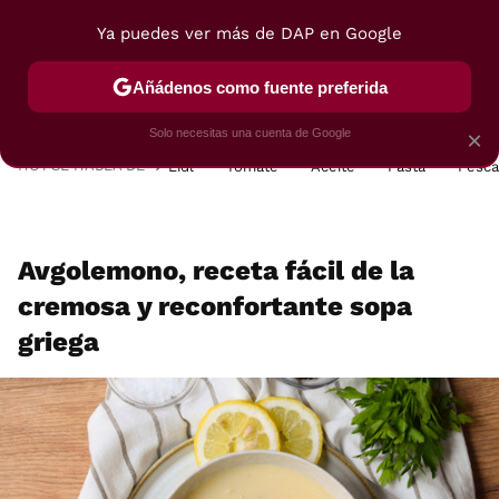
Ya puedes ver más de DAP en Google
MENÚ
NUEVO
Añádenos como fuente preferida
POSTRES
VIAJES
SELECCIÓN
VEGUI
Solo necesitas una cuenta de Google
×
HOY SE HABLA DE
Lidl
Tomate
Aceite
Pasta
Pesc
Avgolemono, receta fácil de la
cremosa y reconfortante sopa
griega