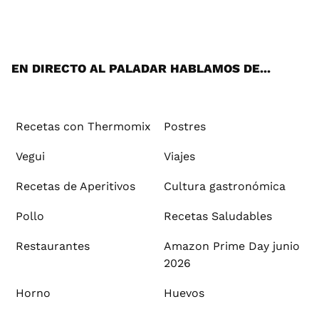
ats
tter
ebo
tub
agr
ere
boa
ok
mai
App
ok
e
am
st
rd
l
EN DIRECTO AL PALADAR HABLAMOS DE...
Recetas con Thermomix
Postres
Vegui
Viajes
Recetas de Aperitivos
Cultura gastronómica
Pollo
Recetas Saludables
Restaurantes
Amazon Prime Day junio
2026
Horno
Huevos