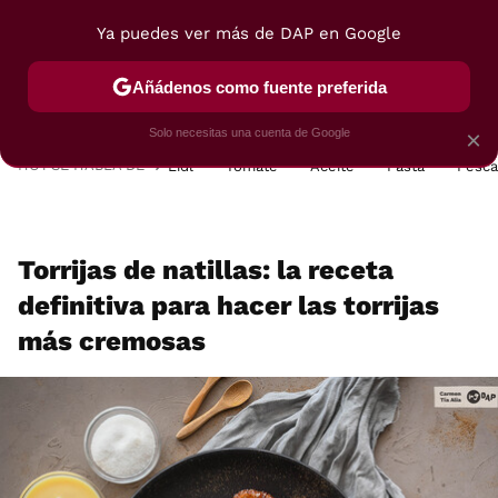
Ya puedes ver más de DAP en Google
MENÚ
NUEVO
Añádenos como fuente preferida
POSTRES
VIAJES
SELECCIÓN
VEGUI
Solo necesitas una cuenta de Google
×
HOY SE HABLA DE
Lidl
Tomate
Aceite
Pasta
Pesc
Torrijas de natillas: la receta
definitiva para hacer las torrijas
más cremosas