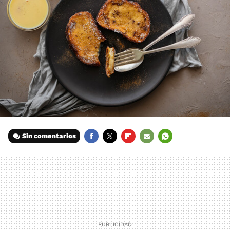
Sin comentarios
FACEBOOK
TWITTER
FLIPBOARD
E-
WHATSAPP
MAIL