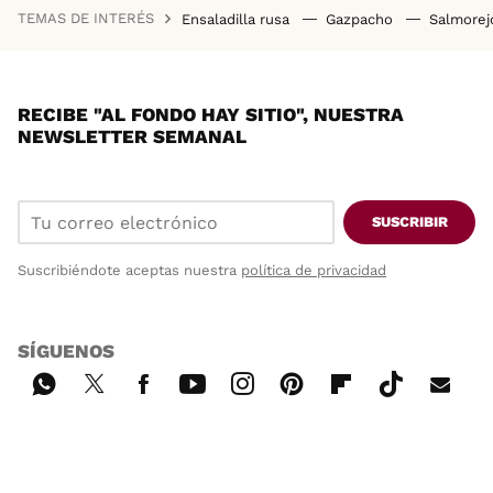
TEMAS DE INTERÉS
Ensaladilla rusa
Gazpacho
Salmore
RECIBE "AL FONDO HAY SITIO", NUESTRA
NEWSLETTER SEMANAL
SUSCRIBIR
Suscribiéndote aceptas nuestra
política de privacidad
SÍGUENOS
Wh
Twi
Fac
You
Inst
Pint
Flip
Tikt
E-
ats
tter
ebo
tub
agr
ere
boa
ok
mai
App
ok
e
am
st
rd
l