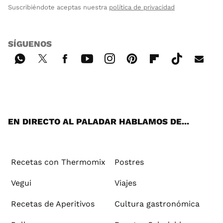
Suscribiéndote aceptas nuestra
política de privacidad
SÍGUENOS
Wh
Twi
Fac
You
Inst
Pint
Flip
Tikt
E-
ats
tter
ebo
tub
agr
ere
boa
ok
mai
App
ok
e
am
st
rd
l
EN DIRECTO AL PALADAR HABLAMOS DE...
Recetas con Thermomix
Postres
Vegui
Viajes
Recetas de Aperitivos
Cultura gastronómica