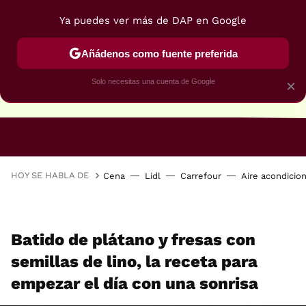
Ya puedes ver más de DAP en Google
Añádenos como fuente preferida
Solo necesitas una cuenta de Google
×
RECETAS VEGANAS
RECETAS VEGETARIANAS
HOY SE HABLA DE
Cena
Lidl
Carrefour
Aire acondicio
Batido de plátano y fresas con
semillas de lino, la receta para
empezar el día con una sonrisa