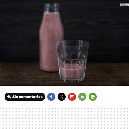
Sin comentarios
FACEBOOK
TWITTER
FLIPBOARD
E-
WHATSAPP
MAIL