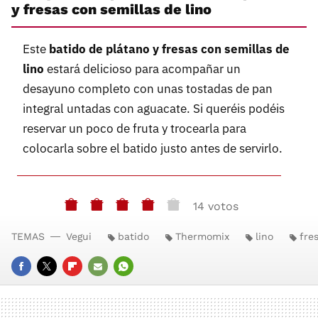
y fresas con semillas de lino
Este
batido de plátano y fresas con semillas de
lino
estará delicioso para acompañar un
desayuno completo con unas tostadas de pan
integral untadas con aguacate. Si queréis podéis
reservar un poco de fruta y trocearla para
colocarla sobre el batido justo antes de servirlo.
14 votos
TEMAS
Vegui
batido
Thermomix
lino
fre
FACEBOOK
TWITTER
FLIPBOARD
E-
WHATSAPP
MAIL