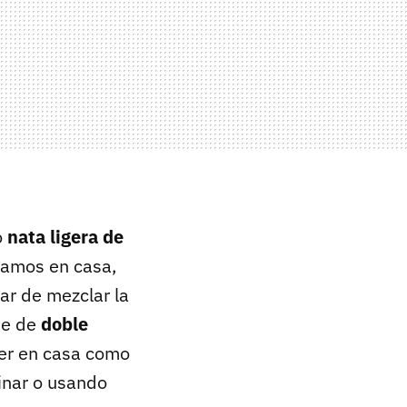
o
nata ligera de
íamos en casa,
ar de mezclar la
ie de
doble
eder en casa como
inar o usando