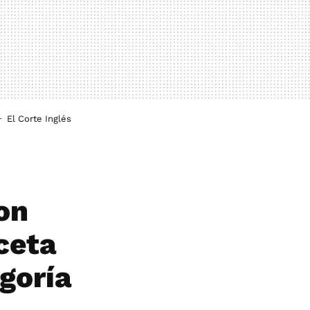
El Corte Inglés
con
eceta
goría