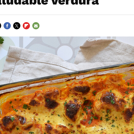
aludable verdura
FACEBOOK
TWITTER
FLIPBOARD
E-
MAIL