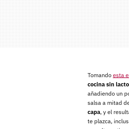
Tomando
esta e
cocina sin lact
añadiendo un po
salsa a mitad d
capa
, y el resu
te plazca, incl