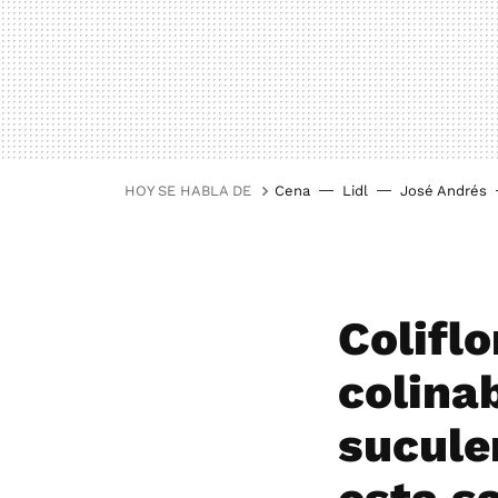
HOY SE HABLA DE
Cena
Lidl
José Andrés
Coliflo
colinab
sucule