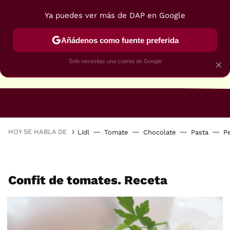
Ya puedes ver más de DAP en Google
Añádenos como fuente preferida
Solo necesitas una cuenta de Google
×
RECETAS VEGANAS
RECETAS VEGETARIANAS
HOY SE HABLA DE
Lidl
Tomate
Chocolate
Pasta
P
Confit de tomates. Receta