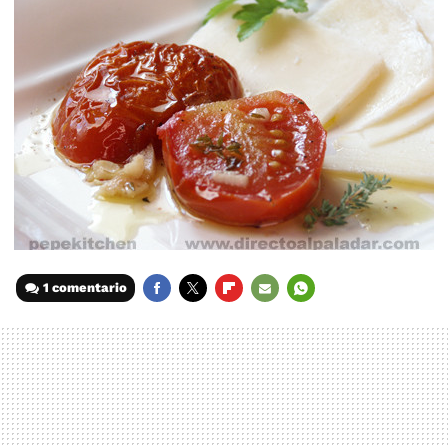
1 comentario
FACEBOOK
TWITTER
FLIPBOARD
E-
WHATSAPP
MAIL