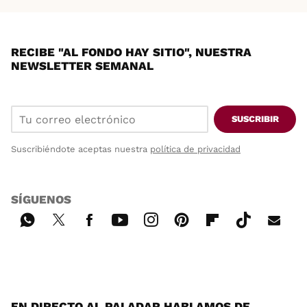
RECIBE "AL FONDO HAY SITIO", NUESTRA
NEWSLETTER SEMANAL
SUSCRIBIR
Suscribiéndote aceptas nuestra
política de privacidad
SÍGUENOS
Wh
Twi
Fac
You
Inst
Pint
Flip
Tikt
E-
ats
tter
ebo
tub
agr
ere
boa
ok
mai
App
ok
e
am
st
rd
l
EN DIRECTO AL PALADAR HABLAMOS DE...