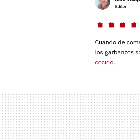
Editor
Cuando de comer
los garbanzos so
cocido
.