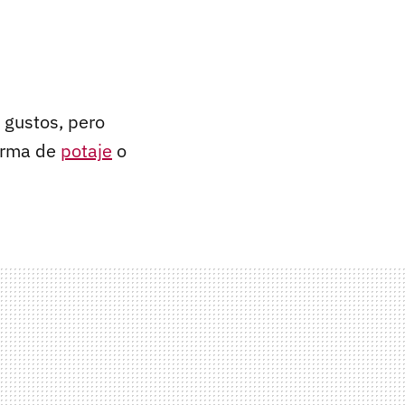
 gustos, pero
forma de
potaje
o