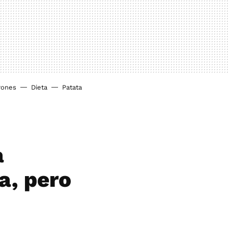
rones
Dieta
Patata
a
a, pero