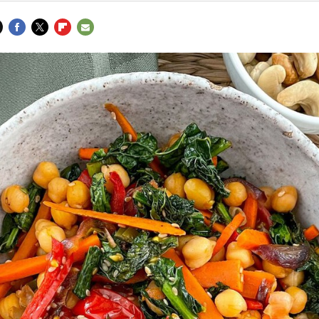
FACEBOOK
TWITTER
FLIPBOARD
E-
MAIL