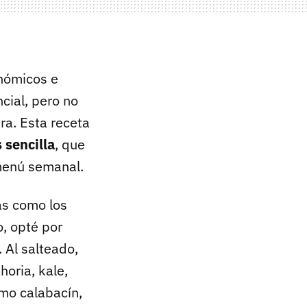
nómicos e
cial, pero no
ra. Esta receta
 sencilla
, que
menú semanal.
as como los
, opté por
 Al salteado,
horia, kale,
mo calabacín,