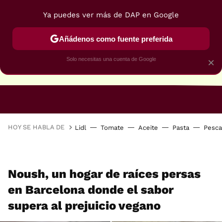
Ya puedes ver más de DAP en Google
Añádenos como fuente preferida
Solo necesitas una cuenta de Google
×
RECETAS VEGANAS
RECETAS VEGETARIANAS
HOY SE HABLA DE
Lidl
Tomate
Aceite
Pasta
Pesc
Noush, un hogar de raíces persas
en Barcelona donde el sabor
supera al prejuicio vegano