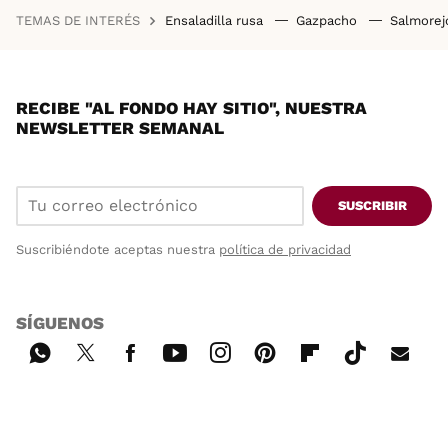
TEMAS DE INTERÉS
Ensaladilla rusa
Gazpacho
Salmore
RECIBE "AL FONDO HAY SITIO", NUESTRA
NEWSLETTER SEMANAL
SUSCRIBIR
Suscribiéndote aceptas nuestra
política de privacidad
SÍGUENOS
Wh
Twi
Fac
You
Inst
Pint
Flip
Tikt
E-
ats
tter
ebo
tub
agr
ere
boa
ok
mai
App
ok
e
am
st
rd
l