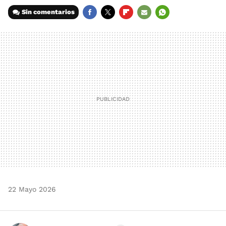
Sin comentarios
FACEBOOK
TWITTER
FLIPBOARD
E-
WHATSAPP
MAIL
22 Mayo 2026