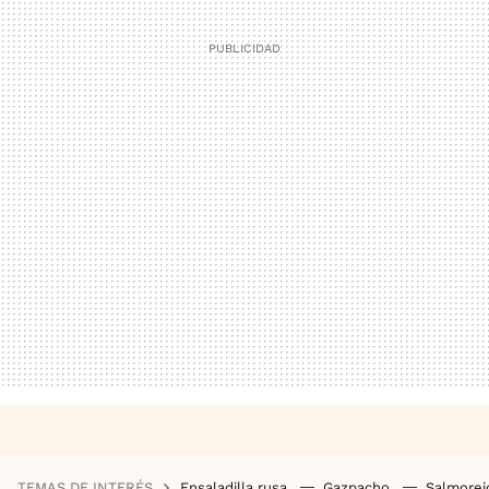
TEMAS DE INTERÉS
Ensaladilla rusa
Gazpacho
Salmore