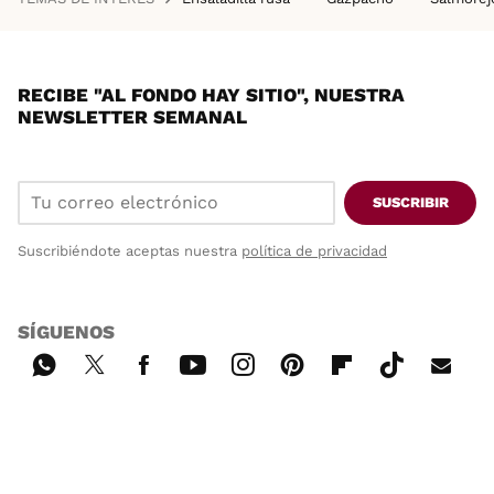
RECIBE "AL FONDO HAY SITIO", NUESTRA
NEWSLETTER SEMANAL
SUSCRIBIR
Suscribiéndote aceptas nuestra
política de privacidad
SÍGUENOS
Wh
Twi
Fac
You
Inst
Pint
Flip
Tikt
E-
ats
tter
ebo
tub
agr
ere
boa
ok
mai
App
ok
e
am
st
rd
l