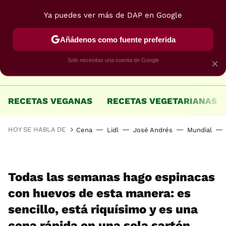
Ya puedes ver más de DAP en Google
MENÚ
NUEVO
Añádenos como fuente preferida
Solo necesitas una cuenta de Google
×
RECETAS VEGANAS
RECETAS VEGETARIANAS
HOY SE HABLA DE
Cena
Lidl
José Andrés
Mundial
Todas las semanas hago espinacas
con huevos de esta manera: es
sencillo, está riquísimo y es una
cena rápida en una sola sartén