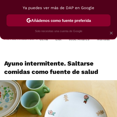
Ya puedes ver más de DAP en Google
MENÚ
NUEVO
Añádenos como fuente preferida
POSTRES
VIAJES
SELECCIÓN
VEGUI
Solo necesitas una cuenta de Google
×
HOY SE HABLA DE
Cena
Lidl
José Andrés
Mundial
Ayuno intermitente. Saltarse
comidas como fuente de salud