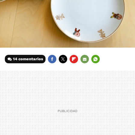
14 comentarios
FACEBOOK
TWITTER
FLIPBOARD
E-
WHATSAPP
MAIL