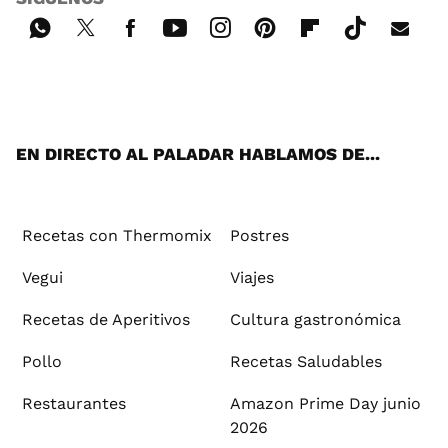
Wh
Twi
Fac
You
Inst
Pint
Flip
Tikt
E-
ats
tter
ebo
tub
agr
ere
boa
ok
mai
App
ok
e
am
st
rd
l
EN DIRECTO AL PALADAR HABLAMOS DE...
Recetas con Thermomix
Postres
Vegui
Viajes
Recetas de Aperitivos
Cultura gastronómica
Pollo
Recetas Saludables
Restaurantes
Amazon Prime Day junio
2026