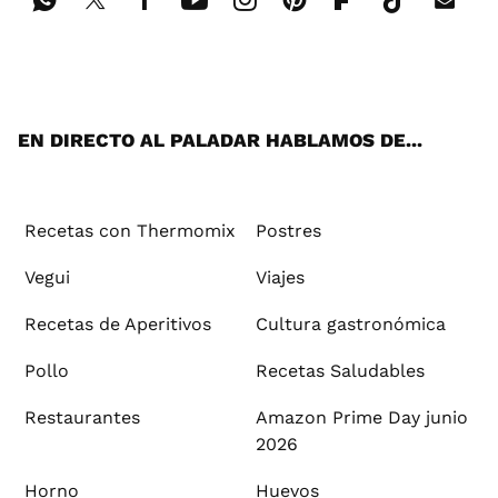
Wh
Twi
Fac
You
Inst
Pint
Flip
Tikt
E-
ats
tter
ebo
tub
agr
ere
boa
ok
mai
App
ok
e
am
st
rd
l
EN DIRECTO AL PALADAR HABLAMOS DE...
Recetas con Thermomix
Postres
Vegui
Viajes
Recetas de Aperitivos
Cultura gastronómica
Pollo
Recetas Saludables
Restaurantes
Amazon Prime Day junio
2026
Horno
Huevos