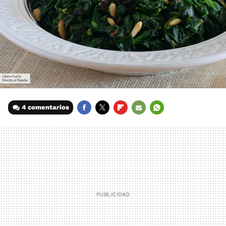
4 comentarios
FACEBOOK
TWITTER
FLIPBOARD
E-
WHATSAPP
MAIL