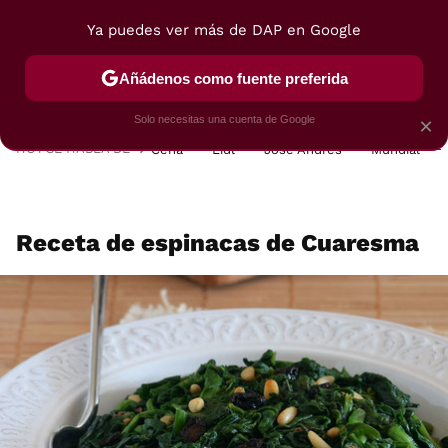
Ya puedes ver más de DAP en Google
MENÚ
NUEVO
Añádenos como fuente preferida
POSTRES
VIAJES
SELECCIÓN
VEGUI
Solo necesitas una cuenta de Google
×
HOY SE HABLA DE
Cena
Lidl
José Andrés
Mundial
Receta de espinacas de Cuaresma