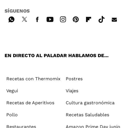
SÍGUENOS
Wh
Twi
Fac
You
Inst
Pint
Flip
Tikt
E-
ats
tter
ebo
tub
agr
ere
boa
ok
mai
App
ok
e
am
st
rd
l
EN DIRECTO AL PALADAR HABLAMOS DE...
Recetas con Thermomix
Postres
Vegui
Viajes
Recetas de Aperitivos
Cultura gastronómica
Pollo
Recetas Saludables
Restaurantes
Amazon Prime Day junio