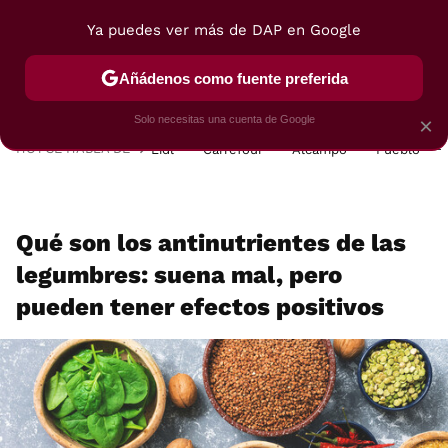
Ya puedes ver más de DAP en Google
MENÚ
NUEVO
Añádenos como fuente preferida
POSTRES
VIAJES
SELECCIÓN
VEGUI
Solo necesitas una cuenta de Google
×
HOY SE HABLA DE
Lidl
Carrefour
Alcampo
Pueblo
Qué son los antinutrientes de las
legumbres: suena mal, pero
pueden tener efectos positivos