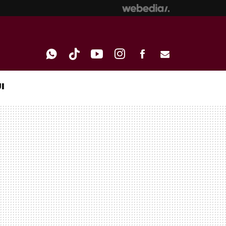
I
WHATSAPP
TIKTOK
YOUTUBE
INSTAGRAM
FACEBOOK
E-
MAIL