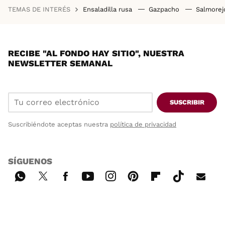
TEMAS DE INTERÉS
Ensaladilla rusa
Gazpacho
Salmore
RECIBE "AL FONDO HAY SITIO", NUESTRA
NEWSLETTER SEMANAL
SUSCRIBIR
Suscribiéndote aceptas nuestra
política de privacidad
SÍGUENOS
Wh
Twi
Fac
You
Inst
Pint
Flip
Tikt
E-
ats
tter
ebo
tub
agr
ere
boa
ok
mai
App
ok
e
am
st
rd
l