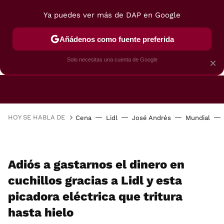
Ya puedes ver más de DAP en Google
Añádenos como fuente preferida
CAFETERAS
FREIDORAS DE AIRE
GUÍAS DE 
Solo necesitas una cuenta de Google
×
HOY SE HABLA DE
Cena
Lidl
José Andrés
Mundial
Adiós a gastarnos el dinero en
cuchillos gracias a Lidl y esta
picadora eléctrica que tritura
hasta hielo