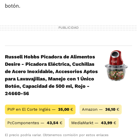
botón.
Russell Hobbs Picadora de Alimentos
Desire - Picadora Eléctrica, Cuchillas
de Acero Inoxidable, Accesorios Aptos
para Lavavajillas, Manejo con 1 Único
Botón, Capacidad de 500 ml, Rojo -
24660-56
PVP en El Corte Inglés —
35,00
€
Amazon —
36,10
€
PcComponentes —
43,54
€
MediaMarkt —
43,99
€
El precio podría variar. Obtenemos comisión por estos enlaces