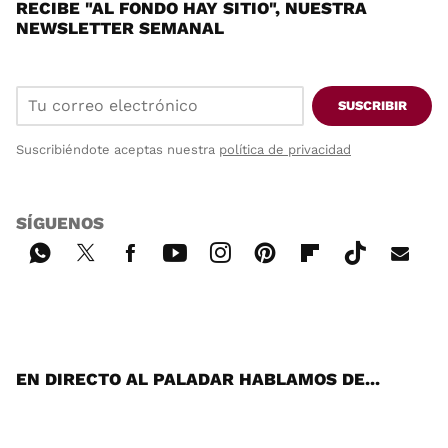
RECIBE "AL FONDO HAY SITIO", NUESTRA
NEWSLETTER SEMANAL
SUSCRIBIR
Suscribiéndote aceptas nuestra
política de privacidad
SÍGUENOS
Wh
Twi
Fac
You
Inst
Pint
Flip
Tikt
E-
ats
tter
ebo
tub
agr
ere
boa
ok
mai
App
ok
e
am
st
rd
l
EN DIRECTO AL PALADAR HABLAMOS DE...