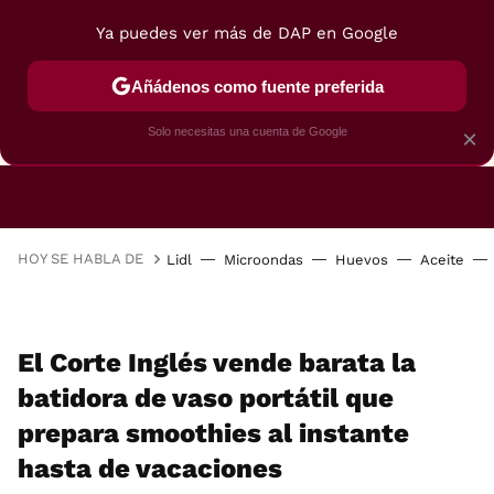
Ya puedes ver más de DAP en Google
Añádenos como fuente preferida
CAFETERAS
FREIDORAS DE AIRE
GUÍAS DE 
Solo necesitas una cuenta de Google
×
HOY SE HABLA DE
Lidl
Microondas
Huevos
Aceite
El Corte Inglés vende barata la
batidora de vaso portátil que
prepara smoothies al instante
hasta de vacaciones