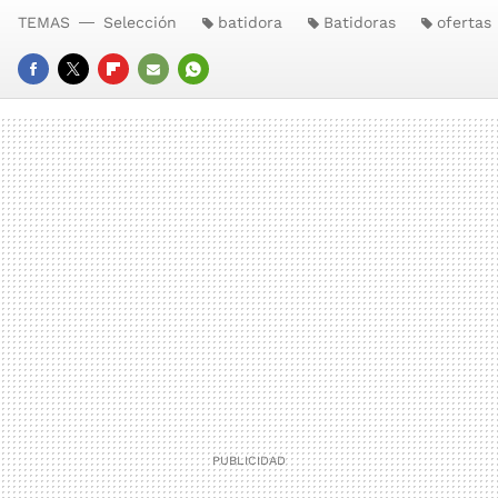
TEMAS
Selección
batidora
Batidoras
ofertas
FACEBOOK
TWITTER
FLIPBOARD
E-
WHATSAPP
MAIL