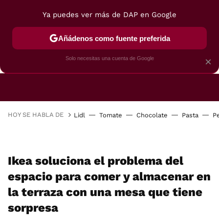
Ya puedes ver más de DAP en Google
Añádenos como fuente preferida
CAFETERAS
FREIDORAS DE AIRE
GUÍAS DE 
Solo necesitas una cuenta de Google
×
HOY SE HABLA DE
Lidl
Tomate
Chocolate
Pasta
P
Ikea soluciona el problema del
espacio para comer y almacenar en
la terraza con una mesa que tiene
sorpresa