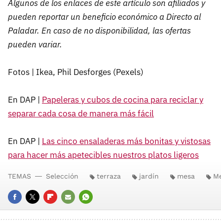
Algunos de los enlaces de este artículo son afiliados y
pueden reportar un beneficio económico a Directo al
Paladar. En caso de no disponibilidad, las ofertas
pueden variar.
Fotos | Ikea, Phil Desforges (Pexels)
En DAP |
Papeleras y cubos de cocina para reciclar y
separar cada cosa de manera más fácil
En DAP |
Las cinco ensaladeras más bonitas y vistosas
para hacer más apetecibles nuestros platos ligeros
TEMAS
Selección
terraza
jardín
mesa
M
FACEBOOK
TWITTER
FLIPBOARD
E-
WHATSAPP