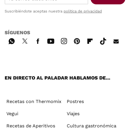
Suscribiéndote aceptas nuestra
política de privacidad
SÍGUENOS
Wh
Twi
Fac
You
Inst
Pint
Flip
Tikt
E-
ats
tter
ebo
tub
agr
ere
boa
ok
mai
App
ok
e
am
st
rd
l
EN DIRECTO AL PALADAR HABLAMOS DE...
Recetas con Thermomix
Postres
Vegui
Viajes
Recetas de Aperitivos
Cultura gastronómica