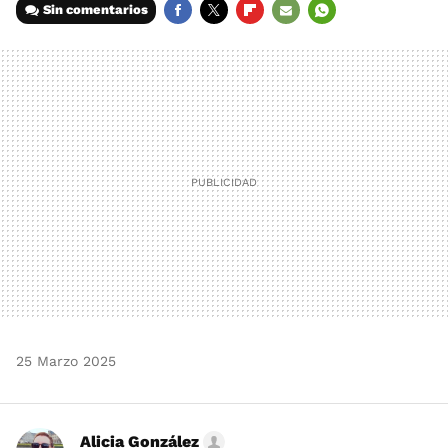
Sin comentarios
FACEBOOK
TWITTER
FLIPBOARD
E-
WHATSAPP
MAIL
25 Marzo 2025
Alicia González