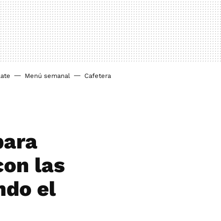
ate
Menú semanal
Cafetera
para
con las
ndo el