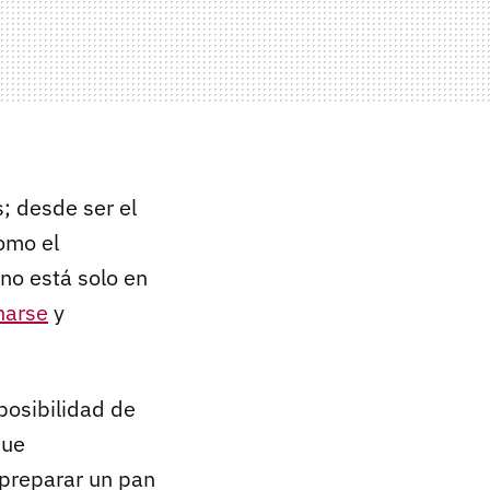
s; desde ser el
omo el
 no está solo en
narse
y
 posibilidad de
ue
preparar un pan