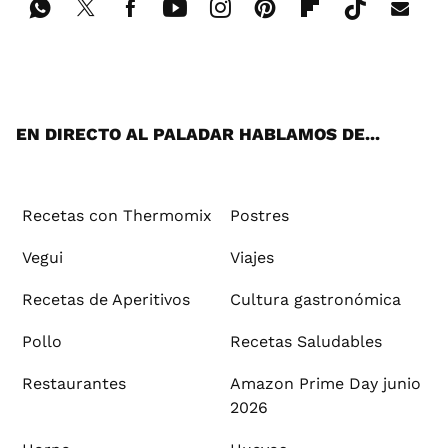
Wh
Twi
Fac
You
Inst
Pint
Flip
Tikt
E-
ats
tter
ebo
tub
agr
ere
boa
ok
mai
App
ok
e
am
st
rd
l
EN DIRECTO AL PALADAR HABLAMOS DE...
Recetas con Thermomix
Postres
Vegui
Viajes
Recetas de Aperitivos
Cultura gastronómica
Pollo
Recetas Saludables
Restaurantes
Amazon Prime Day junio
2026