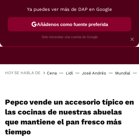
Ya puedes ver más de DAP en Google
Añádenos como fuente preferida
CAFETERAS
FREIDORAS DE AIRE
GUÍAS DE 
Solo necesitas una cuenta de Google
×
HOY SE HABLA DE
Cena
Lidl
José Andrés
Mundial
Pepco vende un accesorio típico en
las cocinas de nuestras abuelas
que mantiene el pan fresco más
tiempo