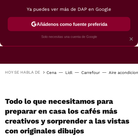
Ya puedes ver más de DAP en Google
Añádenos como fuente preferida
CAFETERAS
FREIDORAS DE AIRE
GUÍAS DE 
Solo necesitas una cuenta de Google
×
HOY SE HABLA DE
Cena
Lidl
Carrefour
Aire acondicio
Todo lo que necesitamos para
preparar en casa los cafés más
creativos y sorprender a las vistas
con originales dibujos