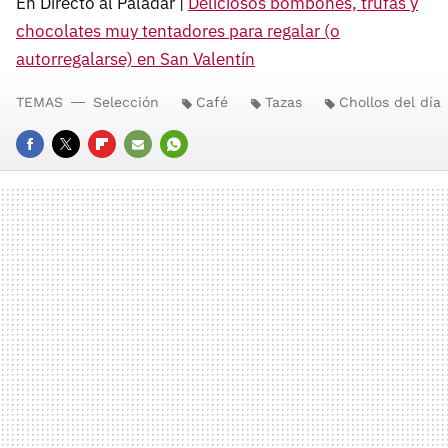
En Directo al Paladar |
Deliciosos bombones, trufas y
chocolates muy tentadores para regalar (o
autorregalarse) en San Valentín
TEMAS
Selección
Café
Tazas
Chollos del día
FACEBOOK
TWITTER
FLIPBOARD
E-
WHATSAPP
MAIL