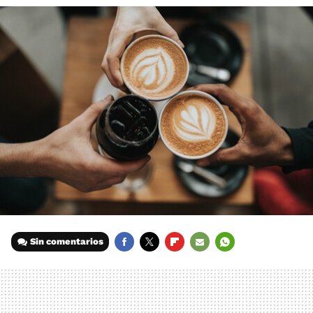
Sin comentarios
FACEBOOK
TWITTER
FLIPBOARD
E-
WHATSAPP
MAIL