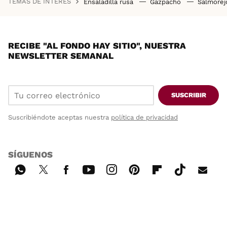
TEMAS DE INTERÉS
Ensaladilla rusa
Gazpacho
Salmore
RECIBE "AL FONDO HAY SITIO", NUESTRA
NEWSLETTER SEMANAL
SUSCRIBIR
Suscribiéndote aceptas nuestra
política de privacidad
SÍGUENOS
Wh
Twi
Fac
You
Inst
Pint
Flip
Tikt
E-
ats
tter
ebo
tub
agr
ere
boa
ok
mai
App
ok
e
am
st
rd
l