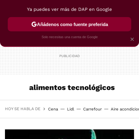
Ya puedes ver más de DAP en Google
MENÚ
NUEVO
Añádenos como fuente preferida
POSTRES
VIAJES
SELECCIÓN
VEGUI
Solo necesitas una cuenta de Google
×
alimentos tecnológicos
HOY SE HABLA DE
Cena
Lidl
Carrefour
Aire acondici