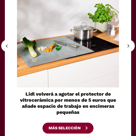
Lidl volverá a agotar el protector de
Un ro
vitrocerámica por menos de 5 euros que
su pro
añade espacio de trabajo en encimeras
pequeñas
MÁS SELECCIÓN