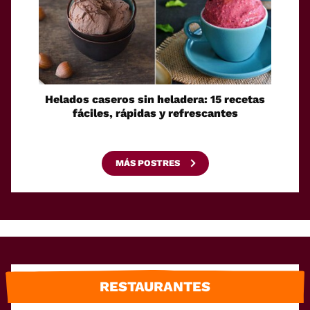
Helados caseros sin heladera: 15 recetas
Sei
fáciles, rápidas y refrescantes
cono
esca
MÁS POSTRES
RESTAURANTES