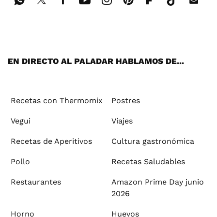
Wh
Twi
Fac
You
Inst
Pint
Flip
Tikt
E-
ats
tter
ebo
tub
agr
ere
boa
ok
mai
App
ok
e
am
st
rd
l
EN DIRECTO AL PALADAR HABLAMOS DE...
Recetas con Thermomix
Postres
Vegui
Viajes
Recetas de Aperitivos
Cultura gastronómica
Pollo
Recetas Saludables
Restaurantes
Amazon Prime Day junio
2026
Horno
Huevos