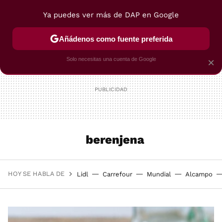
Ya puedes ver más de DAP en Google
MENÚ
NUEVO
Añádenos como fuente preferida
POSTRES
VIAJES
SELECCIÓN
VEGUI
Solo necesitas una cuenta de Google
×
berenjena
HOY SE HABLA DE
Lidl
Carrefour
Mundial
Alcampo