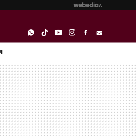
I
WHATSAPP
TIKTOK
YOUTUBE
INSTAGRAM
FACEBOOK
E-
MAIL