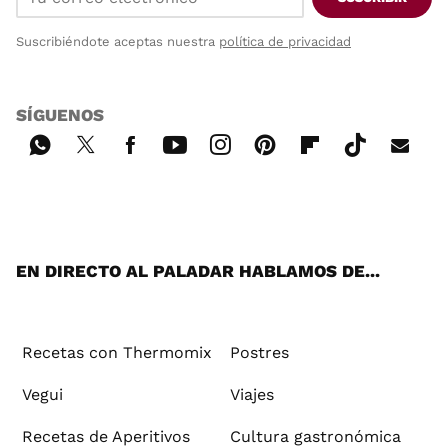
Suscribiéndote aceptas nuestra
política de privacidad
SÍGUENOS
Wh
Twi
Fac
You
Inst
Pint
Flip
Tikt
E-
ats
tter
ebo
tub
agr
ere
boa
ok
mai
App
ok
e
am
st
rd
l
EN DIRECTO AL PALADAR HABLAMOS DE...
Recetas con Thermomix
Postres
Vegui
Viajes
Recetas de Aperitivos
Cultura gastronómica