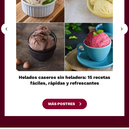
Helados caseros sin heladera: 15 recetas
Sei
fáciles, rápidas y refrescantes
cono
esca
MÁS POSTRES