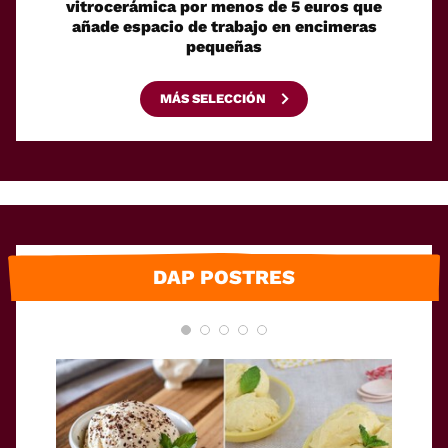
vitrocerámica por menos de 5 euros que
su pro
añade espacio de trabajo en encimeras
pequeñas
MÁS SELECCIÓN
DAP POSTRES