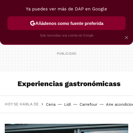
Ya puedes ver más de DAP en Google
MENÚ
NUEVO
Añádenos como fuente preferida
POSTRES
VIAJES
SELECCIÓN
VEGUI
Solo necesitas una cuenta de Google
×
Experiencias gastronómicass
HOY SE HABLA DE
Cena
Lidl
Carrefour
Aire acondici