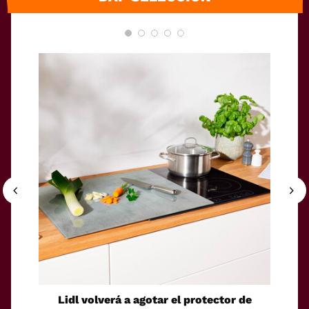
Lidl volverá a agotar el protector de
Un ro