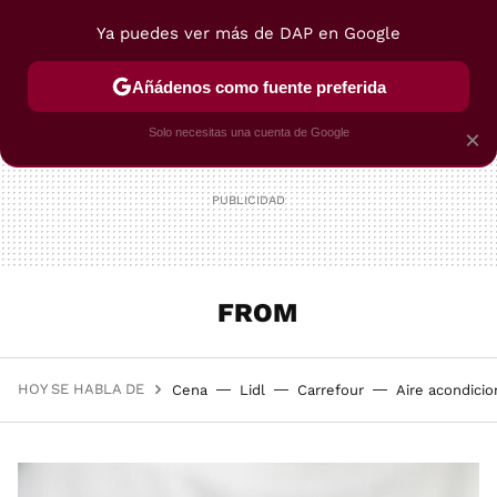
Ya puedes ver más de DAP en Google
MENÚ
NUEVO
Añádenos como fuente preferida
POSTRES
VIAJES
SELECCIÓN
VEGUI
Solo necesitas una cuenta de Google
×
FROM
HOY SE HABLA DE
Cena
Lidl
Carrefour
Aire acondici