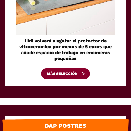
Lidl volverá a agotar el protector de
Un ro
vitrocerámica por menos de 5 euros que
su pro
añade espacio de trabajo en encimeras
pequeñas
MÁS SELECCIÓN
DAP POSTRES