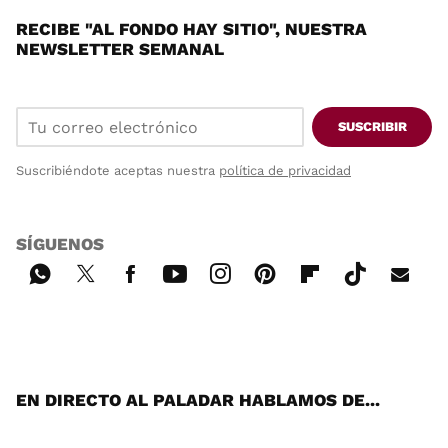
RECIBE "AL FONDO HAY SITIO", NUESTRA
NEWSLETTER SEMANAL
SUSCRIBIR
Suscribiéndote aceptas nuestra
política de privacidad
SÍGUENOS
Wh
Twi
Fac
You
Inst
Pint
Flip
Tikt
E-
ats
tter
ebo
tub
agr
ere
boa
ok
mai
App
ok
e
am
st
rd
l
EN DIRECTO AL PALADAR HABLAMOS DE...