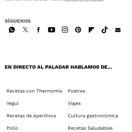
SÍGUENOS
Wh
Twi
Fac
You
Inst
Pint
Flip
Tikt
E-
ats
tter
ebo
tub
agr
ere
boa
ok
mai
App
ok
e
am
st
rd
l
EN DIRECTO AL PALADAR HABLAMOS DE...
Recetas con Thermomix
Postres
Vegui
Viajes
Recetas de Aperitivos
Cultura gastronómica
Pollo
Recetas Saludables