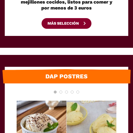
mejillones cocidos, listos para comer y
espaci
por menos de 3 euros
MÁS SELECCIÓN
DAP POSTRES