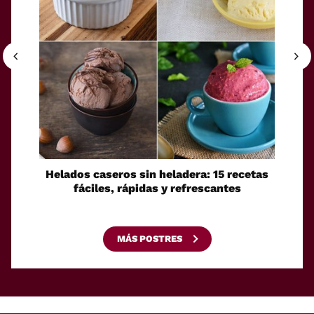
Helados caseros sin heladera: 15 recetas
Sei
fáciles, rápidas y refrescantes
cono
esca
MÁS POSTRES