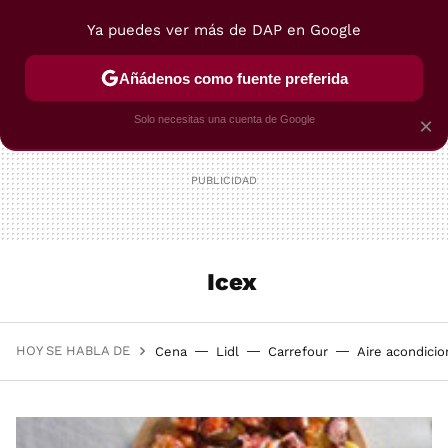
Ya puedes ver más de DAP en Google
MENÚ
NUEVO
Añádenos como fuente preferida
POSTRES
VIAJES
SELECCIÓN
VEGUI
Solo necesitas una cuenta de Google
×
Icex
HOY SE HABLA DE
Cena
Lidl
Carrefour
Aire acondici