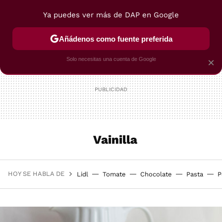
Ya puedes ver más de DAP en Google
MENÚ
NUEVO
Añádenos como fuente preferida
POSTRES
VIAJES
SELECCIÓN
VEGUI
Solo necesitas una cuenta de Google
×
Vainilla
HOY SE HABLA DE
Lidl
Tomate
Chocolate
Pasta
P