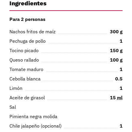
Ingredientes
Para 2 personas
Nachos fritos de maíz
300
g
Pechuga de pollo
1
Tocino picado
150
g
Queso rallado
100
g
Tomate maduro
1
Cebolla blanca
0.5
Limón
1
Aceite de girasol
15
ml
Sal
Pimienta negra molida
Chile jalapeño (opcional)
1