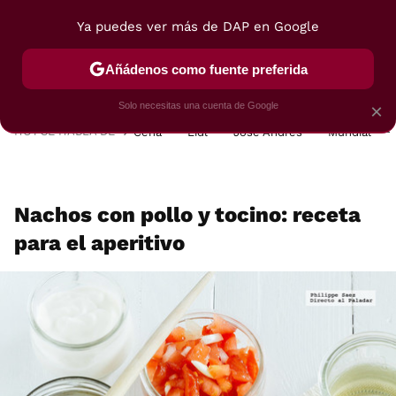
Ya puedes ver más de DAP en Google
MENÚ
NUEVO
Añádenos como fuente preferida
POSTRES
VIAJES
SELECCIÓN
VEGUI
Solo necesitas una cuenta de Google
×
HOY SE HABLA DE
Cena
Lidl
José Andrés
Mundial
Nachos con pollo y tocino: receta
para el aperitivo