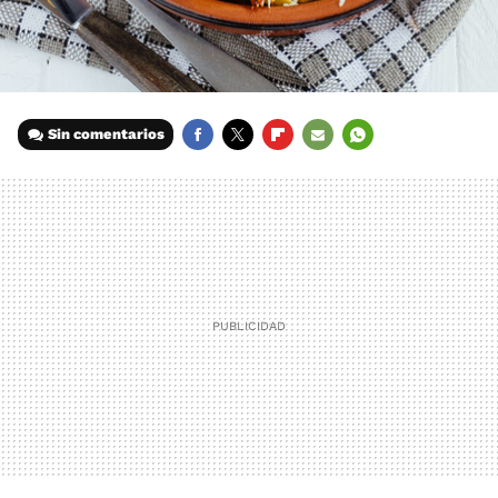
Sin comentarios
FACEBOOK
TWITTER
FLIPBOARD
E-
WHATSAPP
MAIL