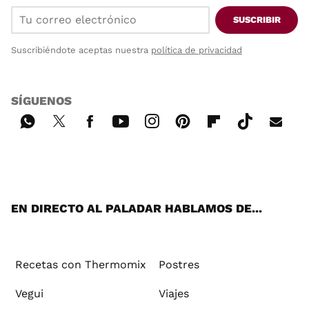
SUSCRIBIR
Suscribiéndote aceptas nuestra
política de privacidad
SÍGUENOS
Wh
Twi
Fac
You
Inst
Pint
Flip
Tikt
E-
ats
tter
ebo
tub
agr
ere
boa
ok
mai
App
ok
e
am
st
rd
l
EN DIRECTO AL PALADAR HABLAMOS DE...
Recetas con Thermomix
Postres
Vegui
Viajes