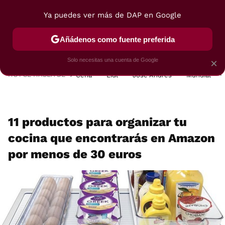
Ya puedes ver más de DAP en Google
MENÚ
NUEVO
Añádenos como fuente preferida
POSTRES
VIAJES
SELECCIÓN
VEGUI
Solo necesitas una cuenta de Google
×
HOY SE HABLA DE
Cena
Lidl
José Andrés
Mundial
11 productos para organizar tu
cocina que encontrarás en Amazon
por menos de 30 euros