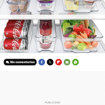
Sin comentarios
FACEBOOK
TWITTER
FLIPBOARD
E-
WHATSAPP
MAIL