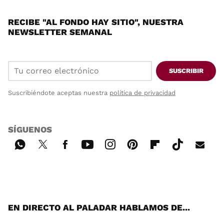
RECIBE "AL FONDO HAY SITIO", NUESTRA
NEWSLETTER SEMANAL
SUSCRIBIR
Suscribiéndote aceptas nuestra
política de privacidad
SÍGUENOS
Wh
Twi
Fac
You
Inst
Pint
Flip
Tikt
E-
ats
tter
ebo
tub
agr
ere
boa
ok
mai
App
ok
e
am
st
rd
l
EN DIRECTO AL PALADAR HABLAMOS DE...