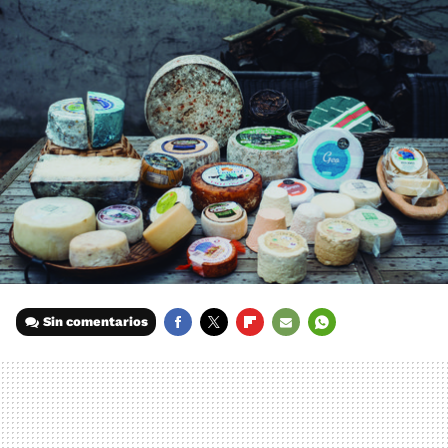
Sin comentarios
FACEBOOK
TWITTER
FLIPBOARD
E-
WHATSAPP
MAIL