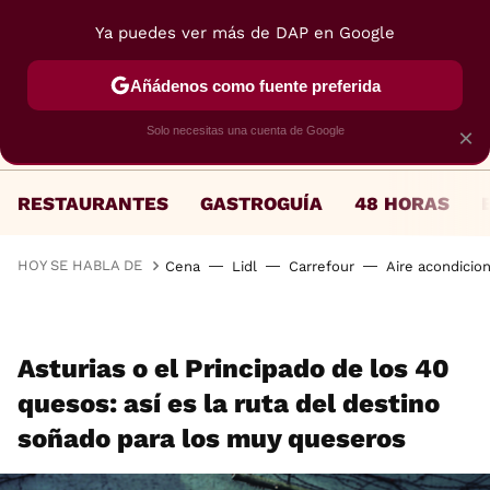
Ya puedes ver más de DAP en Google
MENÚ
NUEVO
Añádenos como fuente preferida
Solo necesitas una cuenta de Google
×
RESTAURANTES
GASTROGUÍA
48 HORAS
HOY SE HABLA DE
Cena
Lidl
Carrefour
Aire acondicio
Asturias o el Principado de los 40
quesos: así es la ruta del destino
soñado para los muy queseros