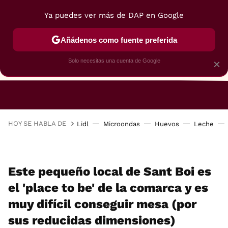
Ya puedes ver más de DAP en Google
Añádenos como fuente preferida
Solo necesitas una cuenta de Google
×
RESTAURANTES
GASTROGUÍA
48 HORAS
HOY SE HABLA DE
Lidl
Microondas
Huevos
Leche
Este pequeño local de Sant Boi es
el 'place to be' de la comarca y es
muy difícil conseguir mesa (por
sus reducidas dimensiones)