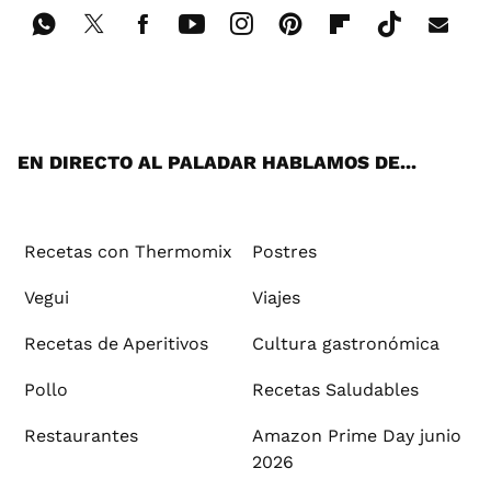
Wh
Twi
Fac
You
Inst
Pint
Flip
Tikt
E-
ats
tter
ebo
tub
agr
ere
boa
ok
mai
App
ok
e
am
st
rd
l
EN DIRECTO AL PALADAR HABLAMOS DE...
Recetas con Thermomix
Postres
Vegui
Viajes
Recetas de Aperitivos
Cultura gastronómica
Pollo
Recetas Saludables
Restaurantes
Amazon Prime Day junio
2026