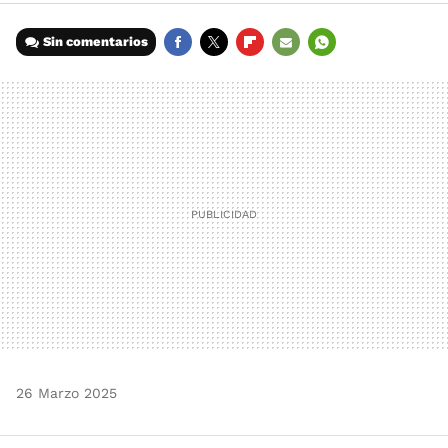
Sin comentarios
FACEBOOK
TWITTER
FLIPBOARD
E-
WHATSAPP
MAIL
26 Marzo 2025