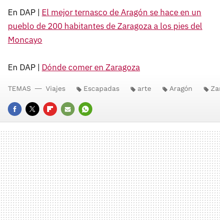
En DAP |
El mejor ternasco de Aragón se hace en un
pueblo de 200 habitantes de Zaragoza a los pies del
Moncayo
En DAP |
Dónde comer en Zaragoza
TEMAS
Viajes
Escapadas
arte
Aragón
Za
FACEBOOK
TWITTER
FLIPBOARD
E-
WHATSAPP
MAIL