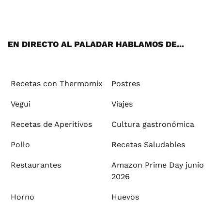
ats
tter
ebo
tub
agr
ere
boa
ok
mai
App
ok
e
am
st
rd
l
EN DIRECTO AL PALADAR HABLAMOS DE...
Recetas con Thermomix
Postres
Vegui
Viajes
Recetas de Aperitivos
Cultura gastronómica
Pollo
Recetas Saludables
Restaurantes
Amazon Prime Day junio
2026
Horno
Huevos