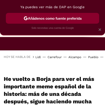
Ya puedes ver más de DAP en Google
Añádenos como fuente preferida
Solo necesitas una cuenta de Google
×
RESTAURANTES
GASTROGUÍA
48 HORAS
HOY SE HABLA DE
Lidl
Carrefour
Alcampo
Pueblo
He vuelto a Borja para ver el más
importante meme español de la
historia: más de una década
después, sigue haciendo mucha