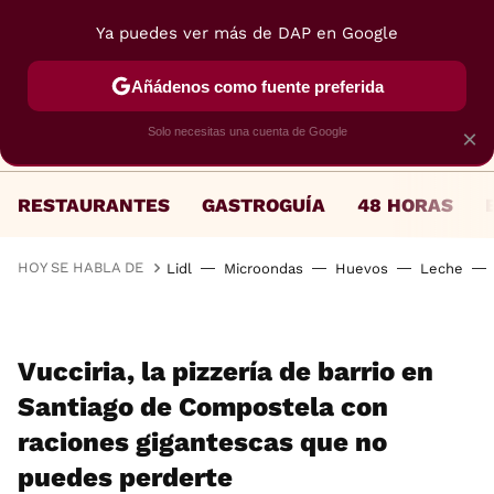
Ya puedes ver más de DAP en Google
MENÚ
NUEVO
Añádenos como fuente preferida
Solo necesitas una cuenta de Google
×
RESTAURANTES
GASTROGUÍA
48 HORAS
HOY SE HABLA DE
Lidl
Microondas
Huevos
Leche
Vucciria, la pizzería de barrio en
Santiago de Compostela con
raciones gigantescas que no
puedes perderte