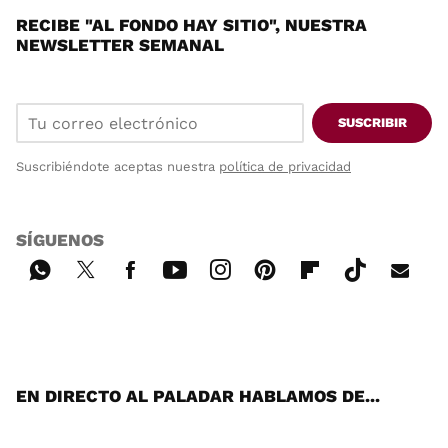
RECIBE "AL FONDO HAY SITIO", NUESTRA
NEWSLETTER SEMANAL
SUSCRIBIR
Suscribiéndote aceptas nuestra
política de privacidad
SÍGUENOS
Wh
Twi
Fac
You
Inst
Pint
Flip
Tikt
E-
ats
tter
ebo
tub
agr
ere
boa
ok
mai
App
ok
e
am
st
rd
l
EN DIRECTO AL PALADAR HABLAMOS DE...