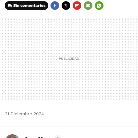
Sin comentarios
FACEBOOK
TWITTER
FLIPBOARD
E-
WHATSAPP
MAIL
21 Diciembre 2024