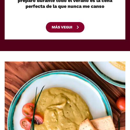
preparo durante todo el verano es la cena
ligera
perfecta de la que nunca me canso
MÁS VEGUI