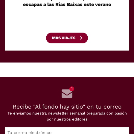
escapas a las Rías Baixas este verano
'expat
MÁS VIAJES
1
Recibe "Al fondo hay sitio" en tu correo
Te enviamos nuestra newsletter semanal preparada con pasión
por nuestros editores