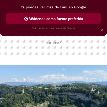
Ya puedes ver más de DAP en Google
MENÚ
NUEVO
Añádenos como fuente preferida
POSTRES
VIAJES
SELECCIÓN
VEGUI
Solo necesitas una cuenta de Google
×