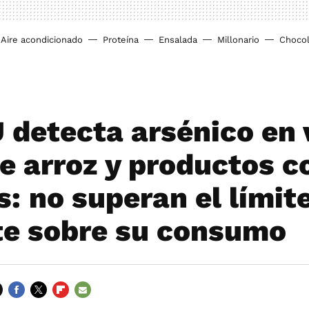
Aire acondicionado
Proteína
Ensalada
Millonario
Chocol
 detecta arsénico en 
de arroz y productos 
s: no superan el límit
te sobre su consumo
FACEBOOK
TWITTER
FLIPBOARD
E-