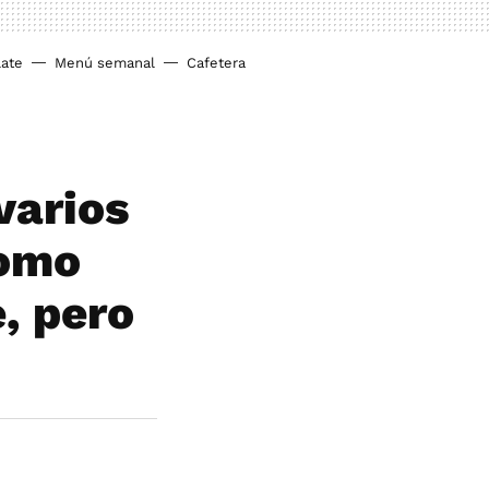
ate
Menú semanal
Cafetera
varios
como
e, pero