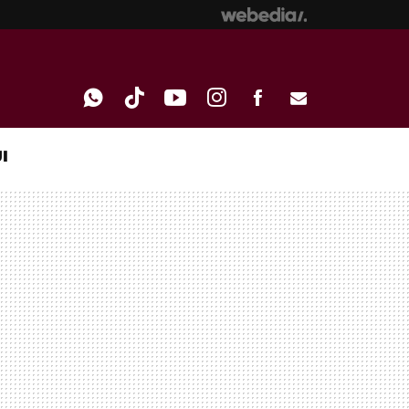
I
WHATSAPP
TIKTOK
YOUTUBE
INSTAGRAM
FACEBOOK
E-
MAIL