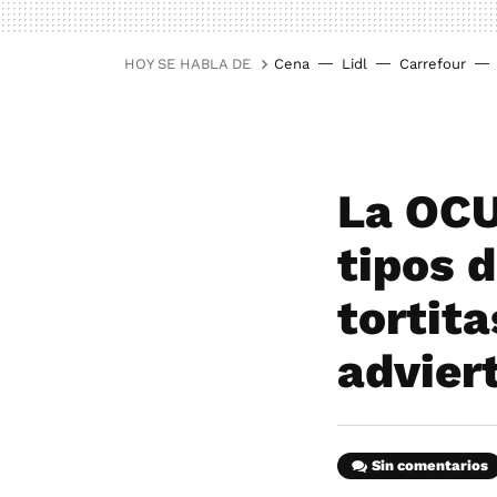
HOY SE HABLA DE
Cena
Lidl
Carrefour
La OCU
tipos 
tortita
advier
Sin comentarios