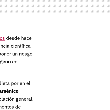
mos
desde hace
ncia científica
oner un riesgo
ígeno
en
dieta por en el
arsénico
lación general.
imentos de