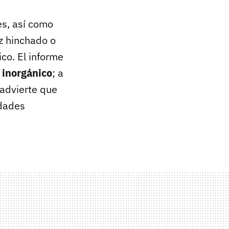
es, así como
oz hinchado o
ico. El informe
 inorgánico
; a
 advierte que
idades