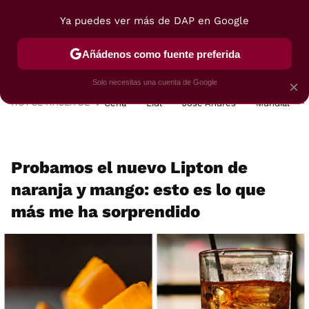
Ya puedes ver más de DAP en Google
MENÚ
NUEVO
Añádenos como fuente preferida
POSTRES
VIAJES
SELECCIÓN
VEGUI
Solo necesitas una cuenta de Google
×
HOY SE HABLA DE
Cena
Lidl
José Andrés
Mundial
Probamos el nuevo Lipton de
naranja y mango: esto es lo que
más me ha sorprendido