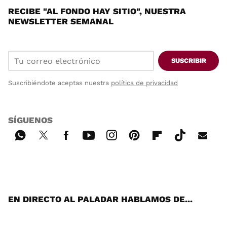
RECIBE "AL FONDO HAY SITIO", NUESTRA
NEWSLETTER SEMANAL
SUSCRIBIR
Suscribiéndote aceptas nuestra
política de privacidad
SÍGUENOS
Wh
Twi
Fac
You
Inst
Pint
Flip
Tikt
E-
ats
tter
ebo
tub
agr
ere
boa
ok
mai
App
ok
e
am
st
rd
l
EN DIRECTO AL PALADAR HABLAMOS DE...