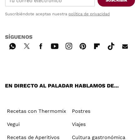
SUSCRIBIR
Suscribiéndote aceptas nuestra
política de privacidad
SÍGUENOS
Wh
Twi
Fac
You
Inst
Pint
Flip
Tikt
E-
ats
tter
ebo
tub
agr
ere
boa
ok
mai
App
ok
e
am
st
rd
l
EN DIRECTO AL PALADAR HABLAMOS DE...
Recetas con Thermomix
Postres
Vegui
Viajes
Recetas de Aperitivos
Cultura gastronómica