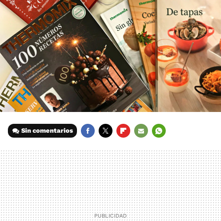
Sin comentarios
FACEBOOK
TWITTER
FLIPBOARD
E-
WHATSAPP
MAIL