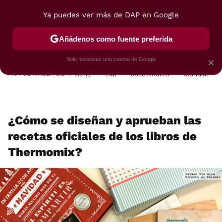
Ya puedes ver más de DAP en Google
MENÚ
NUEVO
Añádenos como fuente preferida
POSTRES
VIAJES
SELECCIÓN
VEGUI
Solo necesitas una cuenta de Google
×
HOY SE HABLA DE
Cena
Lidl
José Andrés
Mundial
¿Cómo se diseñan y aprueban las
recetas oficiales de los libros de
Thermomix?