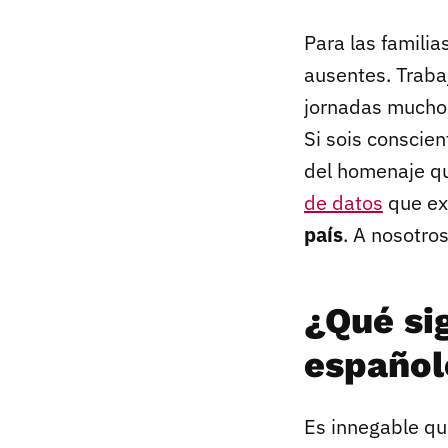
Para las familia
ausentes. Traba
jornadas mucho 
Si sois conscien
del homenaje q
de datos
que ex
país
. A nosotro
¿Qué sig
español
Es innegable q