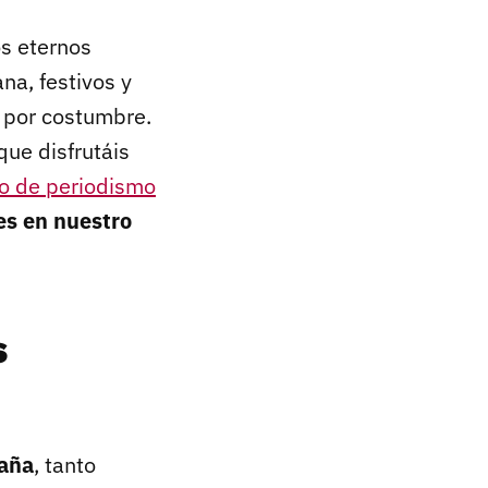
os eternos
na, festivos y
 por costumbre.
que disfrutáis
o de periodismo
es en nuestro
s
paña
, tanto