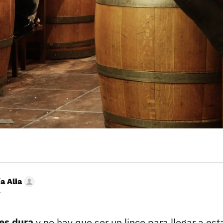
a Alia
r
 es dura
y no hay que ser un lince para llegar a est