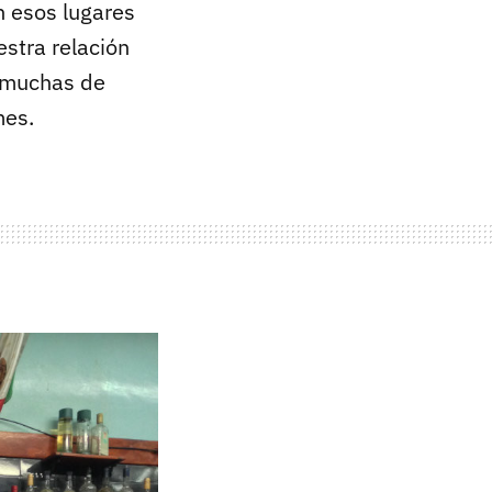
n esos lugares
stra relación
n muchas de
mes.