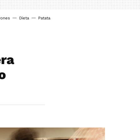
rones
Dieta
Patata
era
o