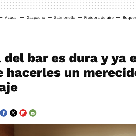
Azúcar
Gazpacho
Salmonella
Freidora de aire
Boque
 del bar es dura y ya 
e hacerles un merecid
aje
FACEBOOK
TWITTER
FLIPBOARD
E-
MAIL