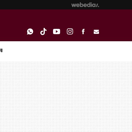
I
WHATSAPP
TIKTOK
YOUTUBE
INSTAGRAM
FACEBOOK
E-
MAIL