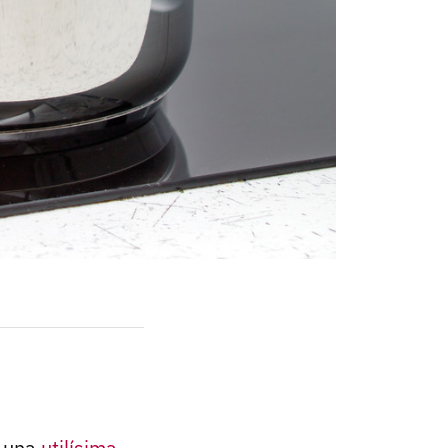
s una
utilísima