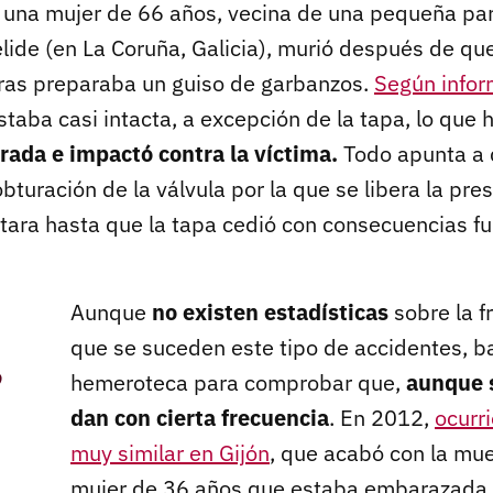
 una mujer de 66 años, vecina de una pequeña par
lide (en La Coruña, Galicia), murió después de que
ras preparaba un guiso de garbanzos.
Según info
 estaba casi intacta, a excepción de la tapa, lo que
arada e impactó contra la víctima.
Todo apunta a 
bturación de la válvula por la que se libera la pres
ara hasta que la tapa cedió con consecuencias fu
Aunque
no existen estadísticas
sobre la f
que se suceden este tipo de accidentes, ba
,
hemeroteca para comprobar que,
aunque s
dan con cierta frecuencia
. En 2012,
ocurr
muy similar en Gijón
, que acabó con la mu
mujer de 36 años que estaba embarazada 