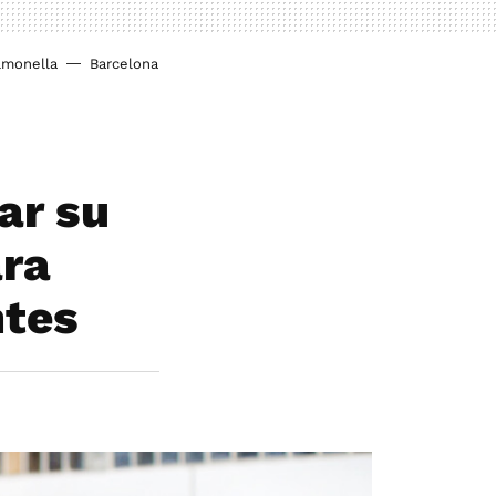
lmonella
Barcelona
ar su
ara
ntes