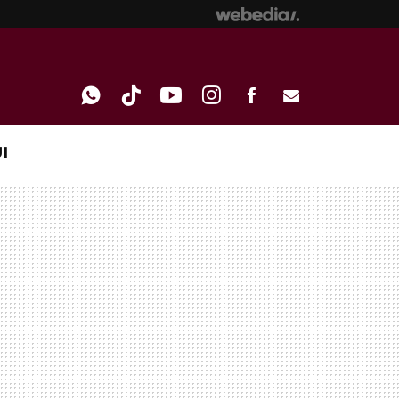
I
WHATSAPP
TIKTOK
YOUTUBE
INSTAGRAM
FACEBOOK
E-
MAIL