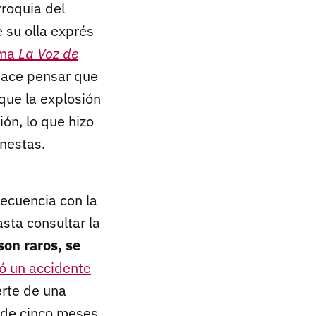
roquia del
 su olla exprés
rma
La Voz de
 hace pensar que
que la explosión
ión, lo que hizo
nestas.
recuencia con la
sta consultar la
on raros, se
ió un accidente
erte de una
de cinco meses.