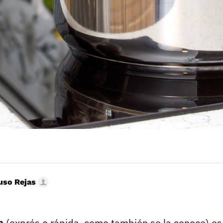
uso Rejas
n
(exprés o rápida, como también se la conoce) e