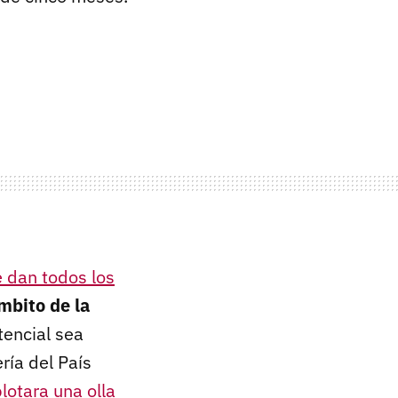
e dan todos los
mbito de la
tencial sea
ría del País
otara una olla