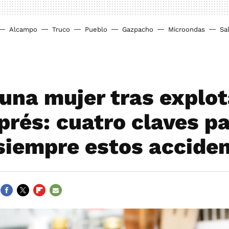
Alcampo
Truco
Pueblo
Gazpacho
Microondas
Sa
una mujer tras explot
xprés: cuatro claves p
 siempre estos accide
FACEBOOK
TWITTER
FLIPBOARD
E-
MAIL